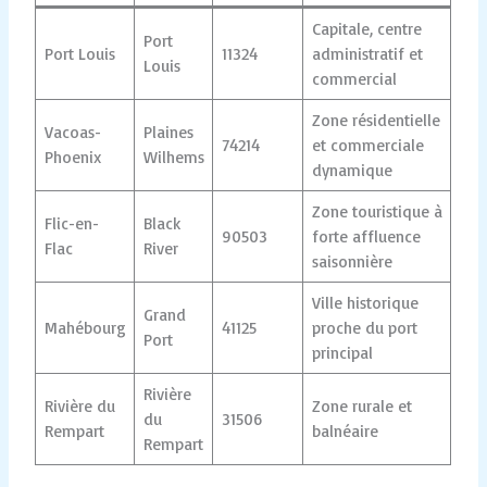
Capitale, centre
Port
Port Louis
11324
administratif et
Louis
commercial
Zone résidentielle
Vacoas-
Plaines
74214
et commerciale
Phoenix
Wilhems
dynamique
Zone touristique à
Flic-en-
Black
90503
forte affluence
Flac
River
saisonnière
Ville historique
Grand
Mahébourg
41125
proche du port
Port
principal
Rivière
Rivière du
Zone rurale et
du
31506
Rempart
balnéaire
Rempart