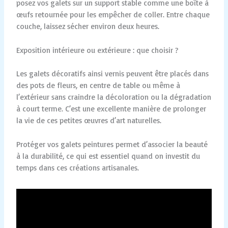
posez vos galets sur un support stable comme une boîte à
œufs retournée pour les empêcher de coller. Entre chaque
couche, laissez sécher environ deux heures.
Exposition intérieure ou extérieure : que choisir ?
Les galets décoratifs ainsi vernis peuvent être placés dans
des pots de fleurs, en centre de table ou même à
l’extérieur sans craindre la décoloration ou la dégradation
à court terme. C’est une excellente manière de prolonger
la vie de ces petites œuvres d’art naturelles.
Protéger vos galets peintures permet d’associer la beauté
à la durabilité, ce qui est essentiel quand on investit du
temps dans ces créations artisanales.