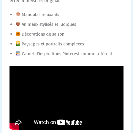
effet immersif et original.
Mandalas relaxants
Animaux stylisés et ludiques
Décorations de saison
Paysages et portraits complexes
Carnet d’inspirations Pinterest comme référent