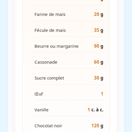
Farine de maïs
20
g
Fécule de maïs
35
g
Beurre ou margarine
90
g
Cassonade
60
g
Sucre complet
30
g
Œuf
1
Vanille
1
c. à c.
Chocolat noir
120
g