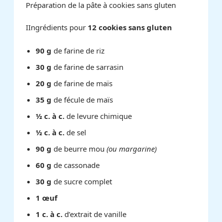
Préparation de la pâte à cookies sans gluten
IIngrédients pour
12 cookies sans gluten
90 g
de farine de riz
30 g
de farine de sarrasin
20 g
de farine de maïs
35 g
de fécule de maïs
½ c. à c.
de levure chimique
½ c. à c.
de sel
90 g
de beurre mou
(ou margarine)
60 g
de cassonade
30 g
de sucre complet
1 œuf
1 c. à c.
d’extrait de vanille