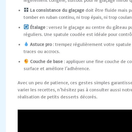
La consistance du glaçage
doit être fluide mais pa
tomber en ruban continu, ni trop épais, ni trop coulan
Étalage
: versez le glaçage au centre du gâteau 
réguliers. Une spatule coudée est idéale pour contrôl
Astuce pro
: trempez régulièrement votre spatule d
traces ou accrocs.
Couche de base
: appliquer une fine couche de con
surface et améliore l’adhérence.
Avec un peu de patience, ces gestes simples garantissen
varier les recettes, n’hésitez pas à consulter aussi not
réalisation de petits desserts décorés.