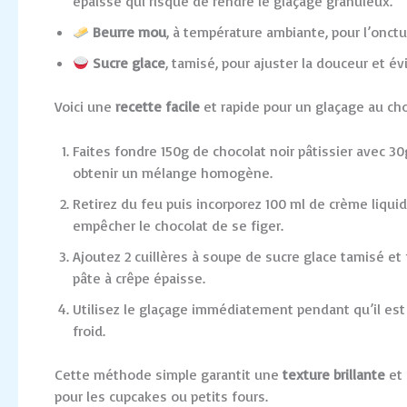
épaisse qui risque de rendre le glaçage granuleux.
Beurre mou
, à température ambiante, pour l’onctuo
Sucre glace
, tamisé, pour ajuster la douceur et é
Voici une
recette facile
et rapide pour un glaçage au cho
Faites fondre 150g de chocolat noir pâtissier avec 
obtenir un mélange homogène.
Retirez du feu puis incorporez 100 ml de crème liq
empêcher le chocolat de se figer.
Ajoutez 2 cuillères à soupe de sucre glace tamisé et
pâte à crêpe épaisse.
Utilisez le glaçage immédiatement pendant qu’il est
froid.
Cette méthode simple garantit une
texture brillante
et 
pour les cupcakes ou petits fours.