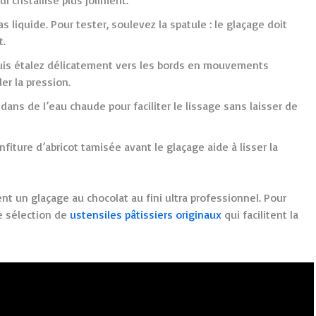
s liquide. Pour tester, soulevez la spatule : le glaçage doit
t.
puis étalez délicatement vers les bords en mouvements
er la pression.
ans de l’eau chaude pour faciliter le lissage sans laisser de
fiture d’abricot tamisée avant le glaçage aide à lisser la
t un glaçage au chocolat au fini ultra professionnel. Pour
re sélection de
ustensiles pâtissiers originaux
qui facilitent la