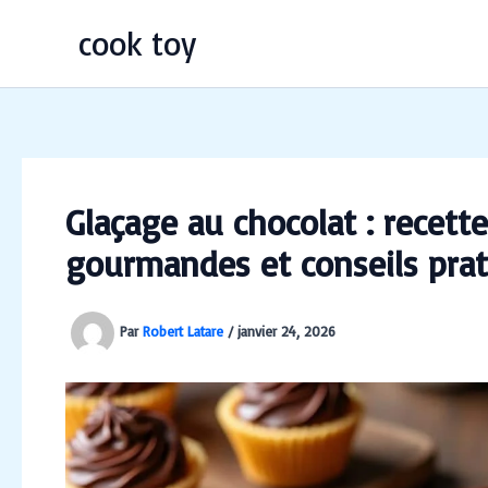
Aller
cook toy
au
contenu
Glaçage au chocolat : recett
gourmandes et conseils pra
Par
Robert Latare
/
janvier 24, 2026