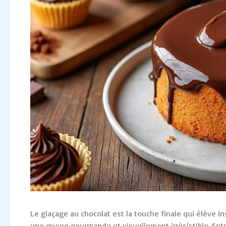
Le glaçage au chocolat est la touche finale qui élève i
une œuvre gourmande et visuellement irrésistible. Entr