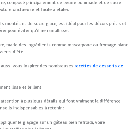
beurre, composé principalement de beurre pommade et de sucre
xture onctueuse et facile à étaler.
fs montés et de sucre glace, est idéal pour les décors précis et
érer pour éviter qu’il ne ramollisse.
beurre, marie des ingrédients comme mascarpone ou fromage blanc
sserts d’été.
z aussi vous inspirer des nombreuses
recettes de desserts de
ent lisse et brillant
ttention à plusieurs détails qui font vraiment la différence
nseils indispensables à retenir :
appliquer le glaçage sur un gâteau bien refroidi, voire
 cristallise plus joliment.