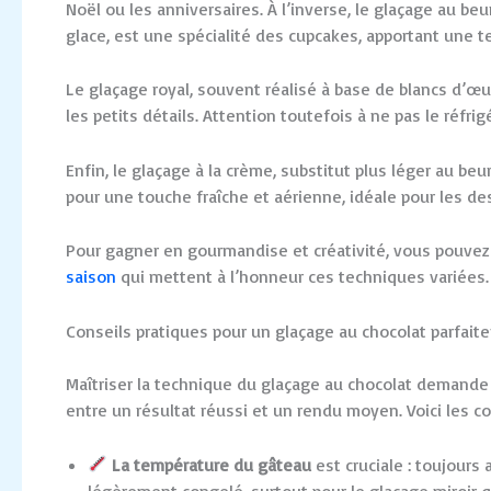
Noël ou les anniversaires. À l’inverse, le glaçage au 
glace, est une spécialité des cupcakes, apportant une te
Le glaçage royal, souvent réalisé à base de blancs d’œu
les petits détails. Attention toutefois à ne pas le réfrig
Enfin, le glaçage à la crème, substitut plus léger au 
pour une touche fraîche et aérienne, idéale pour les de
Pour gagner en gourmandise et créativité, vous pouve
saison
qui mettent à l’honneur ces techniques variées.
Conseils pratiques pour un glaçage au chocolat parfaitem
Maîtriser la technique du glaçage au chocolat demande a
entre un résultat réussi et un rendu moyen. Voici les co
La température du gâteau
est cruciale : toujours 
légèrement congelé, surtout pour le glaçage miroir qui