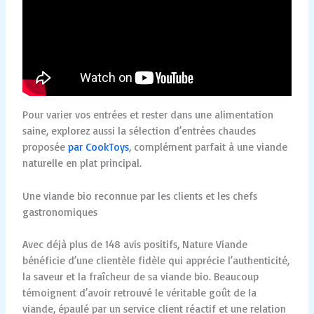
Pour varier vos entrées et rester dans une alimentation
saine, explorez aussi la sélection d’entrées chaudes
proposée
par CookToys
, complément parfait à une viande
naturelle en plat principal.
Une viande bio reconnue par les clients et les chefs
gastronomiques
Avec déjà plus de 148 avis positifs, Nature Viande
bénéficie d’une clientèle fidèle qui apprécie l’authenticité,
la saveur et la fraîcheur de sa viande bio. Beaucoup
témoignent d’avoir retrouvé le véritable goût de la
viande, épaulé par un service client réactif et une relation