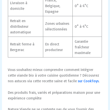
France,
Livraison à
Belgique,
0° à 4°C
domicile
Espagne
Retrait en
Zones urbaines
distributeur
0° à 4°C
sélectionnées
automatique
Garantie
Retrait ferme à
En direct
fraîcheur
Bergerac
producteur
maximale
Vous souhaitez mieux comprendre comment intégrer
cette viande bio à votre cuisine quotidienne ? Découvrez
nos astuces via cette recette saine et facile
sur CookToys
.
Des produits frais, variés et préparations maison pour une
expérience complète
Nature Viande ne se contente pas de vous fournir des